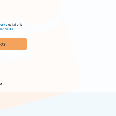
vente
et j'ai pris
entialité
.
cts
nt