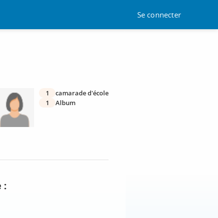
Se connecter
1
camarade d'école
1
Album
 :