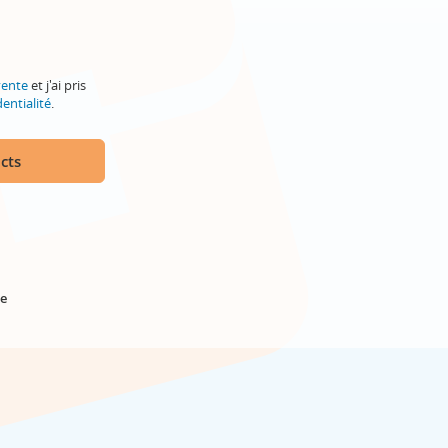
vente
et j'ai pris
entialité
.
cts
e