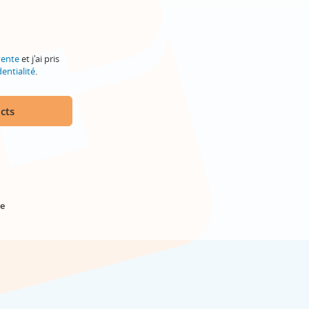
vente
et j'ai pris
entialité
.
cts
e