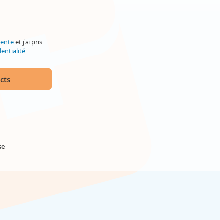
vente
et j'ai pris
entialité
.
cts
se