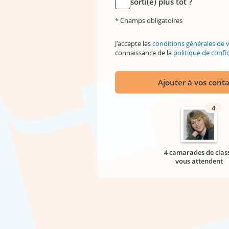
sorti(e) plus tôt ?
* Champs obligatoires
J'accepte les
conditions générales de 
connaissance de la
politique de confid
Ajouter à vos conta
4
4 camarades de clas
vous attendent