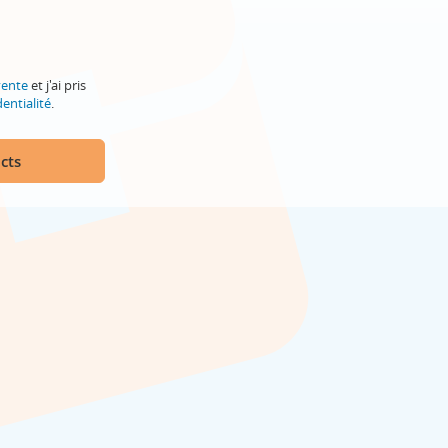
vente
et j'ai pris
entialité
.
cts