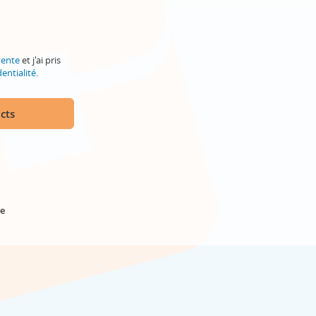
vente
et j'ai pris
entialité
.
cts
e