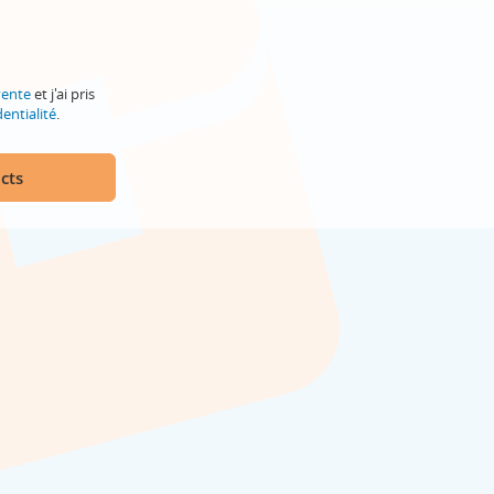
vente
et j'ai pris
entialité
.
cts