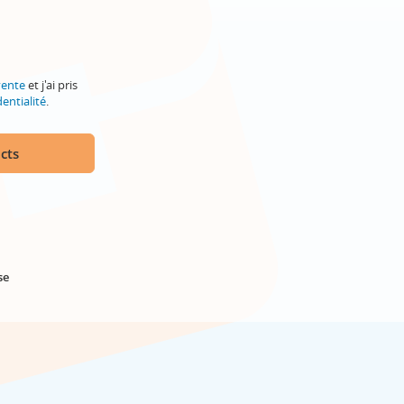
vente
et j'ai pris
entialité
.
cts
se