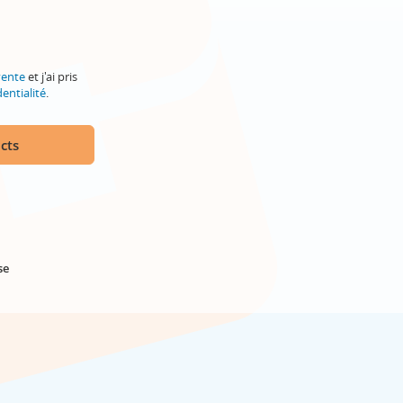
vente
et j'ai pris
entialité
.
cts
se