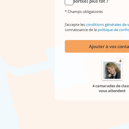
sorti(e) plus tôt ?
* Champs obligatoires
J'accepte les
conditions générales de 
connaissance de la
politique de confid
Ajouter à vos conta
4
4 camarades de clas
vous attendent