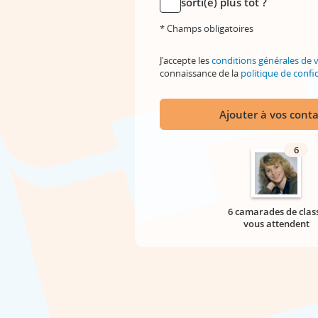
sorti(e) plus tôt ?
* Champs obligatoires
J'accepte les
conditions générales de 
connaissance de la
politique de confid
Ajouter à vos conta
6
6 camarades de clas
vous attendent