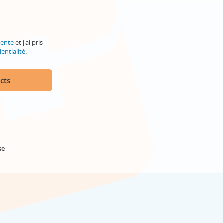
vente
et j'ai pris
entialité
.
cts
se