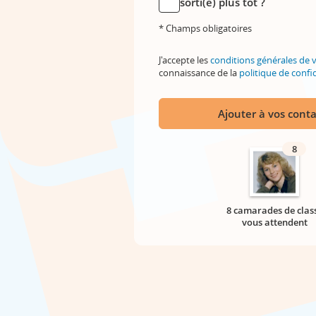
sorti(e) plus tôt ?
* Champs obligatoires
J'accepte les
conditions générales de 
connaissance de la
politique de confid
Ajouter à vos conta
8
8 camarades de clas
vous attendent