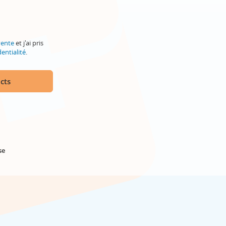
vente
et j'ai pris
entialité
.
cts
se