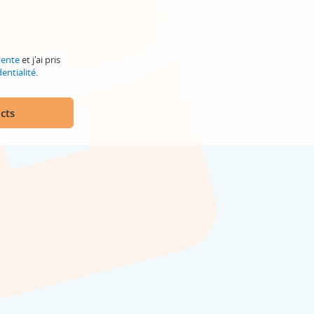
vente
et j'ai pris
entialité
.
cts