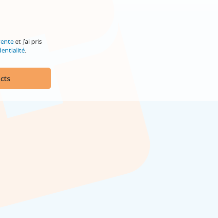
vente
et j'ai pris
entialité
.
cts