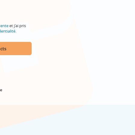
vente
et j'ai pris
entialité
.
cts
e