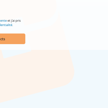
vente
et j'ai pris
entialité
.
cts