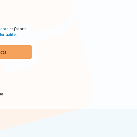
vente
et j'ai pris
entialité
.
cts
se