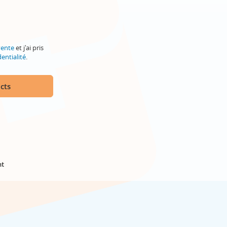
vente
et j'ai pris
entialité
.
cts
nt