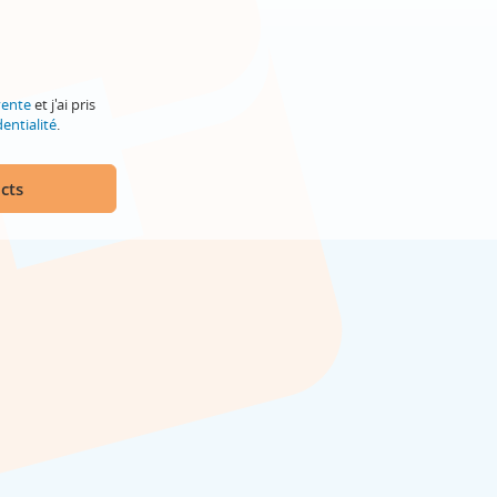
vente
et j'ai pris
entialité
.
cts