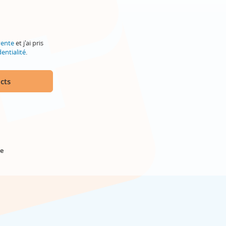
vente
et j'ai pris
entialité
.
cts
e