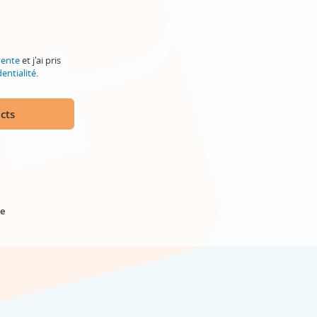
vente
et j'ai pris
entialité
.
cts
e