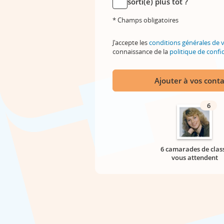
sorti(e) plus tôt ?
* Champs obligatoires
J'accepte les
conditions générales de 
connaissance de la
politique de confid
Ajouter à vos conta
6
6 camarades de clas
vous attendent