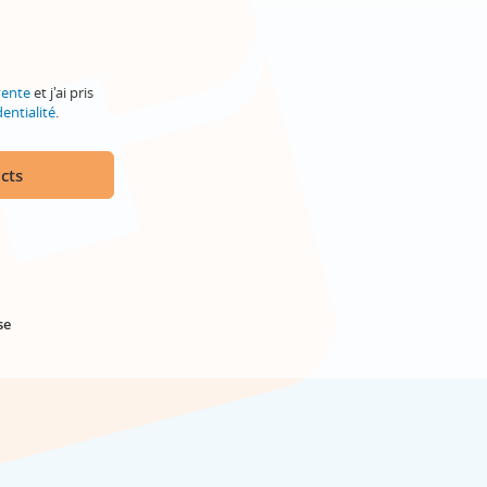
vente
et j'ai pris
entialité
.
cts
se