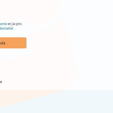
vente
et j'ai pris
entialité
.
cts
nt