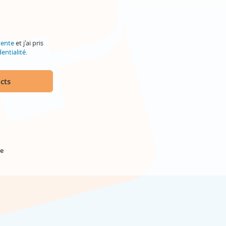
vente
et j'ai pris
entialité
.
cts
e