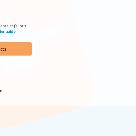
vente
et j'ai pris
entialité
.
cts
e