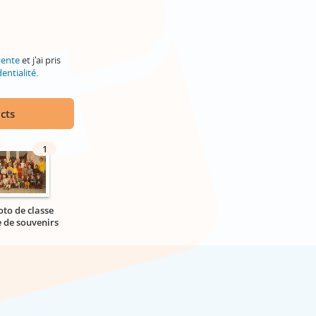
vente
et j'ai pris
entialité
.
cts
1
oto de classe
e de souvenirs