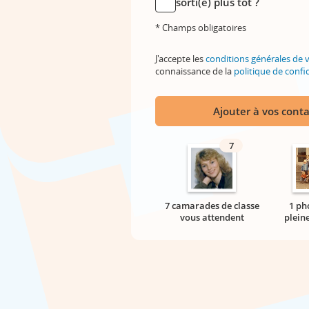
sorti(e) plus tôt ?
* Champs obligatoires
J'accepte les
conditions générales de 
connaissance de la
politique de confid
Ajouter à vos conta
7
7 camarades de classe
1 ph
vous attendent
plein