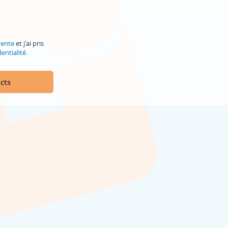
vente
et j'ai pris
entialité
.
cts