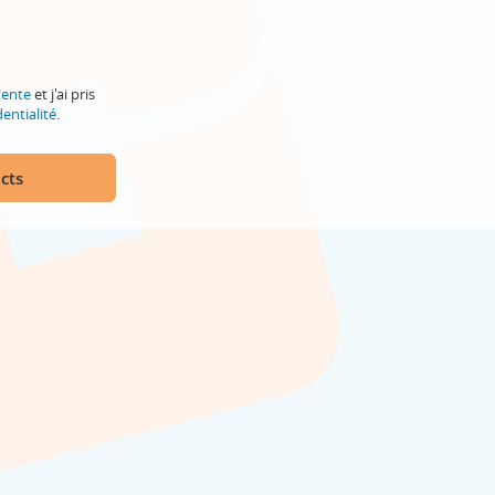
vente
et j'ai pris
entialité
.
cts