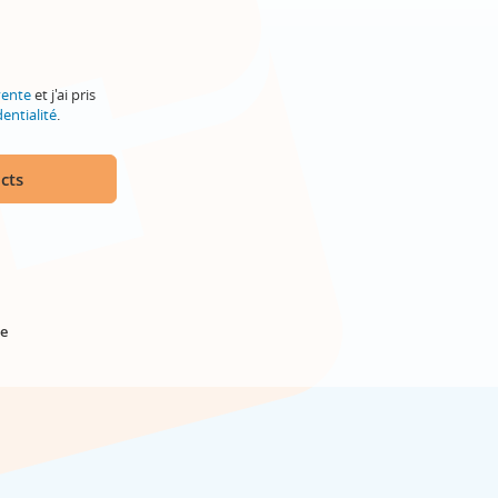
vente
et j'ai pris
entialité
.
cts
e