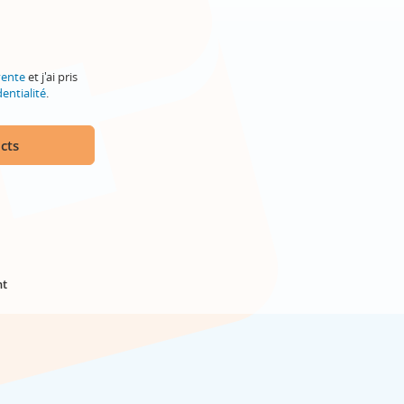
vente
et j'ai pris
entialité
.
cts
nt