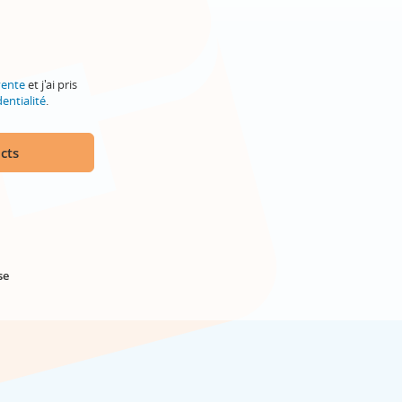
vente
et j'ai pris
entialité
.
cts
se