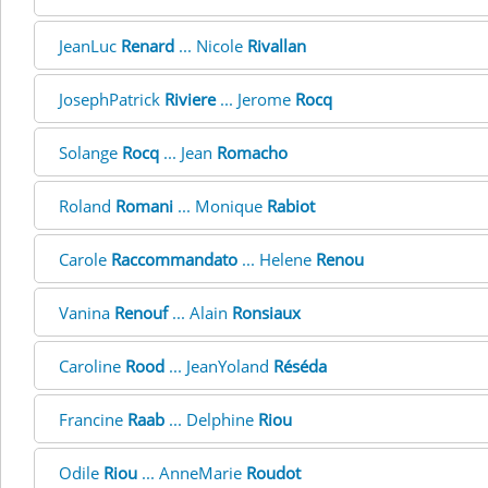
JeanLuc
Renard
... Nicole
Rivallan
JosephPatrick
Riviere
... Jerome
Rocq
Solange
Rocq
... Jean
Romacho
Roland
Romani
... Monique
Rabiot
Carole
Raccommandato
... Helene
Renou
Vanina
Renouf
... Alain
Ronsiaux
Caroline
Rood
... JeanYoland
Réséda
Francine
Raab
... Delphine
Riou
Odile
Riou
... AnneMarie
Roudot