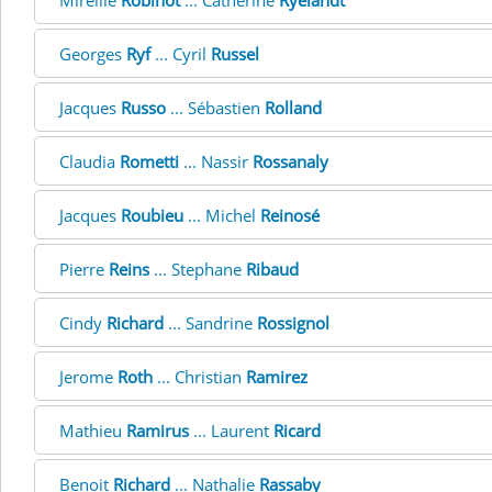
Mireille
Robinot
... Catherine
Ryelandt
Georges
Ryf
... Cyril
Russel
Jacques
Russo
... Sébastien
Rolland
Claudia
Rometti
... Nassir
Rossanaly
Jacques
Roubieu
... Michel
Reinosé
Pierre
Reins
... Stephane
Ribaud
Cindy
Richard
... Sandrine
Rossignol
Jerome
Roth
... Christian
Ramirez
Mathieu
Ramirus
... Laurent
Ricard
Benoit
Richard
... Nathalie
Rassaby