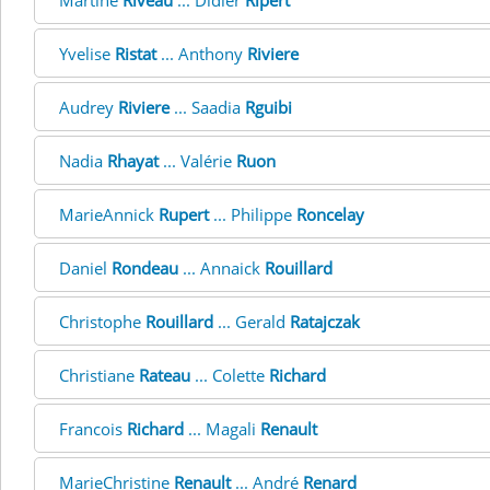
Martine
Riveau
... Didier
Ripert
Yvelise
Ristat
... Anthony
Riviere
Audrey
Riviere
... Saadia
Rguibi
Nadia
Rhayat
... Valérie
Ruon
MarieAnnick
Rupert
... Philippe
Roncelay
Daniel
Rondeau
... Annaick
Rouillard
Christophe
Rouillard
... Gerald
Ratajczak
Christiane
Rateau
... Colette
Richard
Francois
Richard
... Magali
Renault
MarieChristine
Renault
... André
Renard