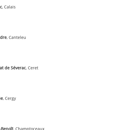
c
, Calais
èdre
, Canteleu
at de Séverac
, Ceret
ée
, Cergy
-Benoît
, Champtoceaux