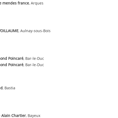
e mendes france
, Arques
VOILLAUME
, Aulnay-sous-Bois
ond Poincaré
, Bar-le-Duc
ond Poincaré
, Bar-le-Duc
ud
, Bastia
 Alain Chartier
, Bayeux