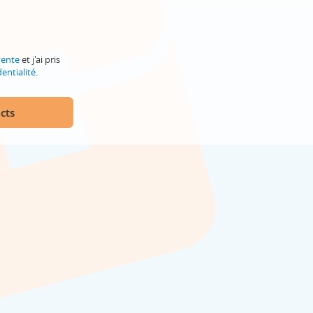
vente
et j'ai pris
entialité
.
cts