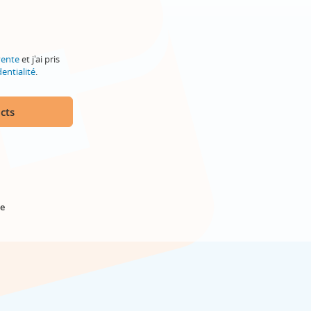
vente
et j'ai pris
entialité
.
cts
e