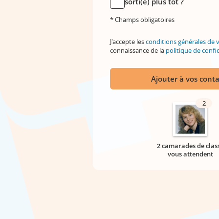
sorti(e) plus tôt ?
* Champs obligatoires
J'accepte les
conditions générales de 
connaissance de la
politique de confid
Ajouter à vos conta
2
2 camarades de clas
vous attendent