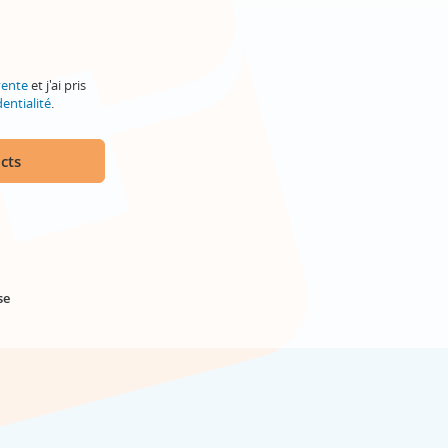
vente
et j'ai pris
entialité
.
cts
se