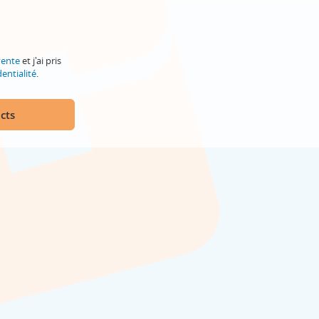
vente
et j'ai pris
entialité
.
cts