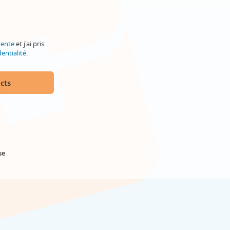
vente
et j'ai pris
entialité
.
cts
se