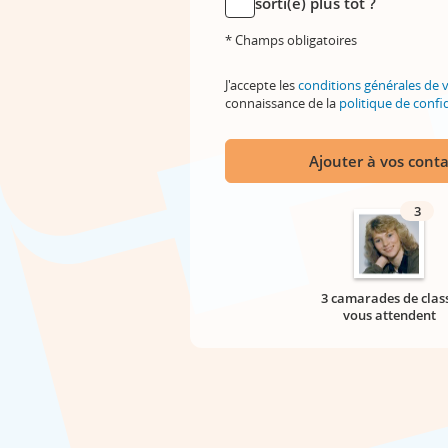
sorti(e) plus tôt ?
* Champs obligatoires
J'accepte les
conditions générales de 
connaissance de la
politique de confid
Ajouter à vos conta
3
3 camarades de clas
vous attendent