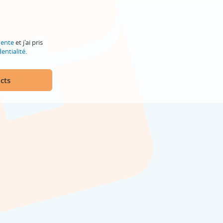
vente
et j'ai pris
entialité
.
cts