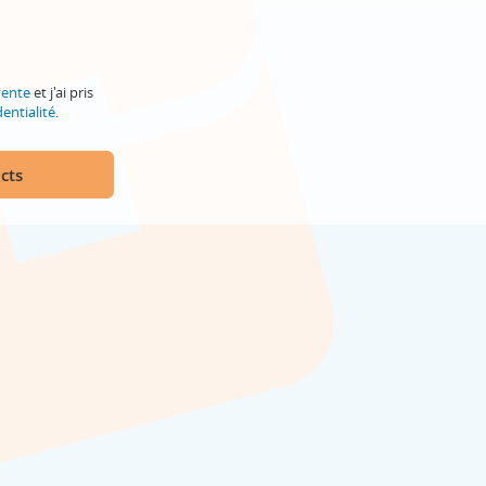
vente
et j'ai pris
entialité
.
cts