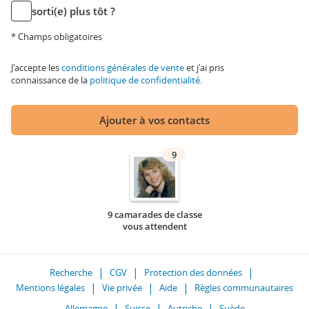
sorti(e) plus tôt ?
* Champs obligatoires
J'accepte les
conditions générales de vente
et j'ai pris
connaissance de la
politique de confidentialité
.
Ajouter à vos contacts
9
9 camarades de classe
vous attendent
Recherche
CGV
Protection des données
Mentions légales
Vie privée
Aide
Règles communautaires
Allemagne
Suisse
Autriche
Suède