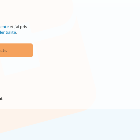
vente
et j'ai pris
entialité
.
cts
nt