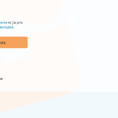
vente
et j'ai pris
entialité
.
cts
se