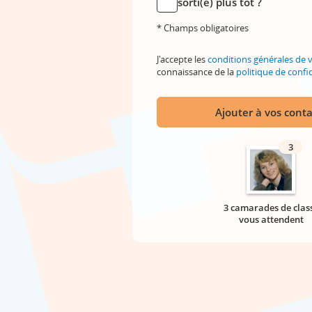
sorti(e) plus tôt ?
* Champs obligatoires
J'accepte les
conditions générales de 
connaissance de la
politique de confid
Ajouter à vos conta
3
3 camarades de clas
vous attendent