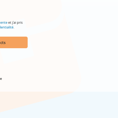
vente
et j'ai pris
entialité
.
cts
e