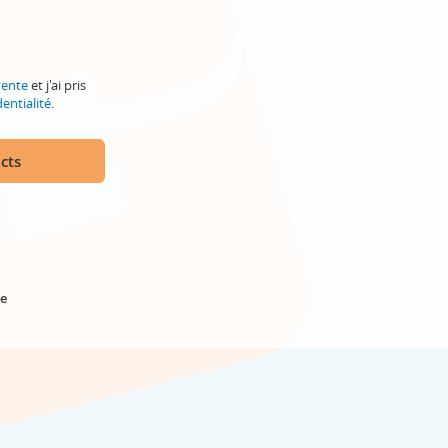
vente
et j'ai pris
entialité
.
cts
e