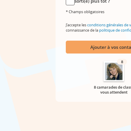
sorti(e) plus tôt ?
* Champs obligatoires
J'accepte les
conditions générales de 
connaissance de la
politique de confid
Ajouter à vos conta
8
8 camarades de clas
vous attendent