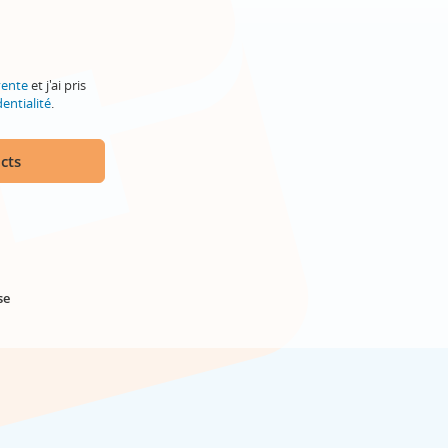
vente
et j'ai pris
entialité
.
cts
se