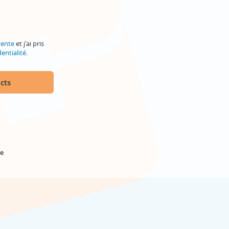
vente
et j'ai pris
entialité
.
cts
e