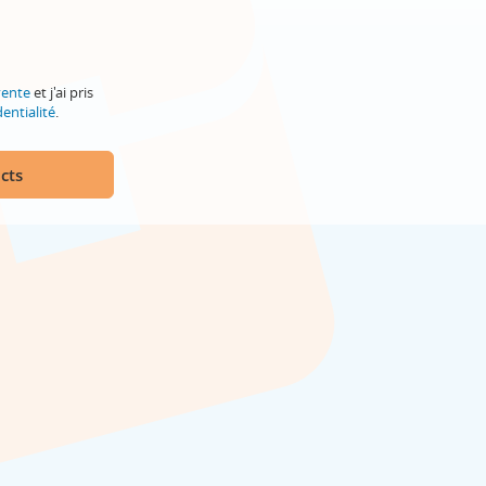
vente
et j'ai pris
entialité
.
cts