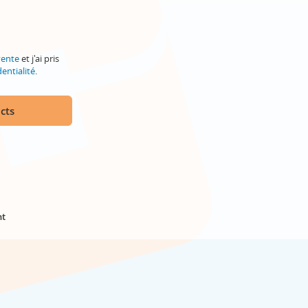
vente
et j'ai pris
entialité
.
cts
nt