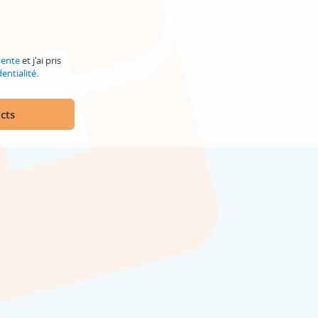
vente
et j'ai pris
entialité
.
cts