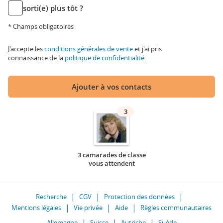
sorti(e) plus tôt ?
* Champs obligatoires
J'accepte les
conditions générales de vente
et j'ai pris
connaissance de la
politique de confidentialité
.
Ajouter à vos contacts
3
3 camarades de classe
vous attendent
Recherche
CGV
Protection des données
Mentions légales
Vie privée
Aide
Règles communautaires
Allemagne
Suisse
Autriche
Suède